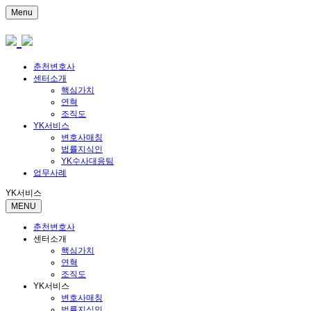
Menu
춘천변호사
센터소개
핵심가치
연혁
조직도
YK서비스
변호사매칭
법률지식인
YK수사대응팀
업무사례
YK서비스
MENU
춘천변호사
센터소개
핵심가치
연혁
조직도
YK서비스
변호사매칭
법률지식인